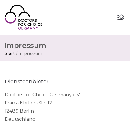
Zum
Inhalt
springen
Doctors for Choice Germany
Wahlfreiheit in Sexualität &
Familienplanung – für sichere Abtreibung
in Deutschland.
Impressum
Start
Impressum
Diensteanbieter
Doctors for Choice Germany e.V.
Franz-Ehrlich-Str. 12
12489 Berlin
Deutschland