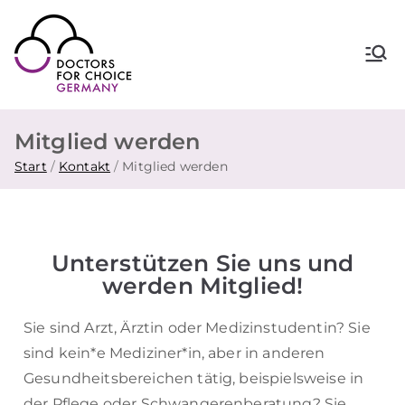
Doctors for Choice Germany
Wahlfreiheit in Sexualität &
Familienplanung – für sichere
Abtreibung in Deutschland.
Mitglied werden
Start
Kontakt
Mitglied werden
Unterstützen Sie uns und
werden Mitglied!
Sie sind Arzt, Ärztin oder Medizinstudentin? Sie
sind kein*e Mediziner*in, aber in anderen
Gesundheitsbereichen tätig, beispielsweise in
der Pflege oder Schwangerenberatung? Sie