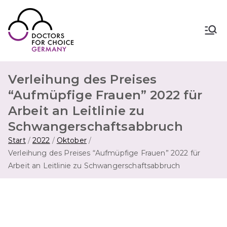
Zum
Inhalt
springen
Doctors for Choice Germany
Wahlfreiheit in Sexualität &
Familienplanung – für sichere Abtreibung
in Deutschland.
Verleihung des Preises
“Aufmüpfige Frauen” 2022 für
Arbeit an Leitlinie zu
Schwangerschaftsabbruch
Start
2022
Oktober
Verleihung des Preises “Aufmüpfige Frauen” 2022 für
Arbeit an Leitlinie zu Schwangerschaftsabbruch