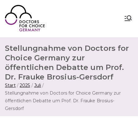
Zum
Inhalt
springen
Doctors for Choice Germany
Wahlfreiheit in Sexualität &
Familienplanung – für sichere Abtreibung
in Deutschland.
Stellungnahme von Doctors for
Choice Germany zur
öffentlichen Debatte um Prof.
Dr. Frauke Brosius-Gersdorf
Start
2025
Juli
Stellungnahme von Doctors for Choice Germany zur
öffentlichen Debatte um Prof. Dr. Frauke Brosius-
Gersdorf