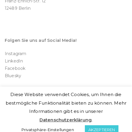
Franz-Ehrlich-Str. 12
12489 Berlin
Folgen Sie uns auf Social Media!
Instagram
LinkedIn
Facebook
Bluesky
Diese Website verwendet Cookies, um Ihnen die
bestmögliche Funktionalität bieten zu können. Mehr
Informationen gibt es in unserer
Copyright © 2026
Doctors for Choice Germany e.V.
Datenschutzerklärung
.
Franz-Ehrlich-Str. 12, 12489 Berlin, Germany
Kontaktformular
-
Impressum
-
Datenschutzerklärung
Privatsphäre-Einstellungen
AKZEPTIEREN