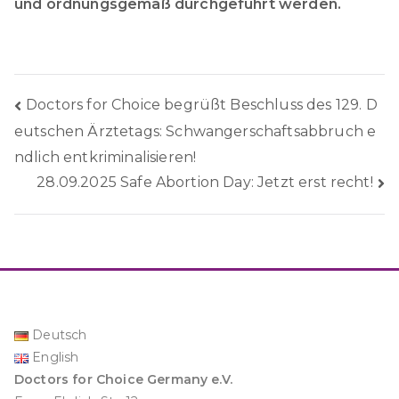
und ordnungsgemäß durchgeführt werden.
Beitragsnavigation
Doctors for Choice begrüßt Beschluss des 129. D
eutschen Ärztetags: Schwangerschaftsabbruch e
ndlich entkriminalisieren!
28.09.2025 Safe Abortion Day: Jetzt erst recht!
Deutsch
English
Doctors for Choice Germany e.V.