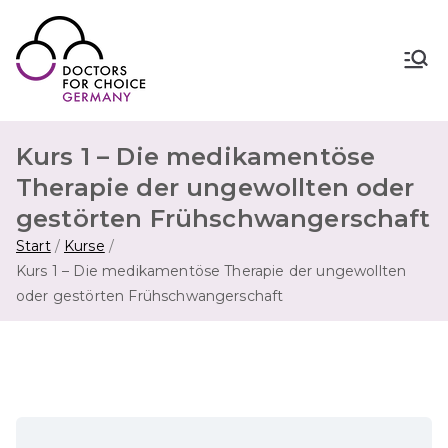
Zum
Inhalt
springen
Doctors for Choice Germany
Wahlfreiheit in Sexualität &
Familienplanung – für sichere Abtreibung
in Deutschland.
Kurs 1 – Die medikamentöse
Therapie der ungewollten oder
gestörten Frühschwangerschaft
Start
Kurse
Kurs 1 – Die medikamentöse Therapie der ungewollten
oder gestörten Frühschwangerschaft