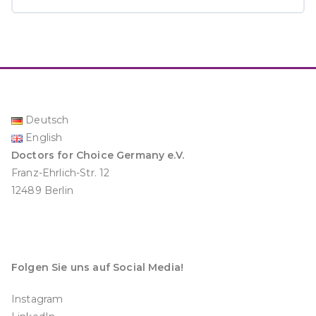
Inhalt
0% GESCHAFFT
0/26 Schritte
Einleitung
Deutsch
English
Doctors for Choice Germany e.V.
1 Statistische Zahlen zum
Franz-Ehrlich-Str. 12
Schwangerschaftsabbruch (SAB) in Deutschland
12489 Berlin
1.2 Anteil des medikamentösen
Schwangerschaftsabbruch (mSAB) im Vergleich
Folgen Sie uns auf Social Media!
1.3 Inzidenz gestörte Frühschwangerschaft
Instagram