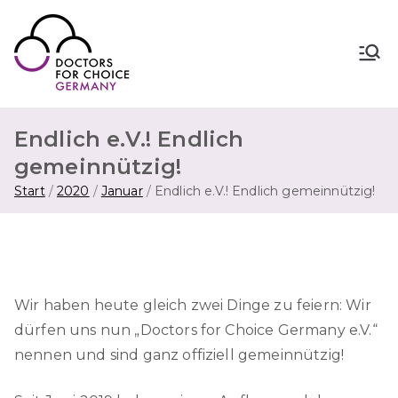
Zum
Inhalt
springen
Doctors for Choice Germany
Wahlfreiheit in Sexualität &
Familienplanung – für sichere Abtreibung
in Deutschland.
Endlich e.V.! Endlich
gemeinnützig!
Start
2020
Januar
Endlich e.V.! Endlich gemeinnützig!
Wir haben heute gleich zwei Dinge zu feiern: Wir
dürfen uns nun „Doctors for Choice Germany e.V.“
nennen und sind ganz offiziell gemeinnützig!