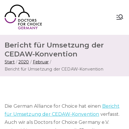
Zum
Inhalt
springen
Doctors for Choice Germany
Wahlfreiheit in Sexualität &
Familienplanung – für sichere Abtreibung
in Deutschland.
Bericht für Umsetzung der
CEDAW-Konvention
Start
2020
Februar
Bericht für Umsetzung der CEDAW-Konvention
Die German Alliance for Choice hat einen
Bericht
für Umsetzung der CEDAW-Konvention
verfasst.
Auch wir als Doctors for Choice Germany e.V.