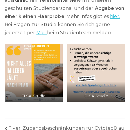
aus
führlichen Telefoninterview
mit unserem
geschulten Studienpersonal und der
Abgabe von
einer kleinen Haarprobe
. Mehr Infos gibt es
hier
.
Bei Fragen zur Studie können Sie sich gerne
jederzeit per
Mail
beim Studienteam melden.
ELSA-Studie
ELSA-Studie
Beitragsnavigation
Flyer: Zugangsbeschränkungen für Cytotec® au