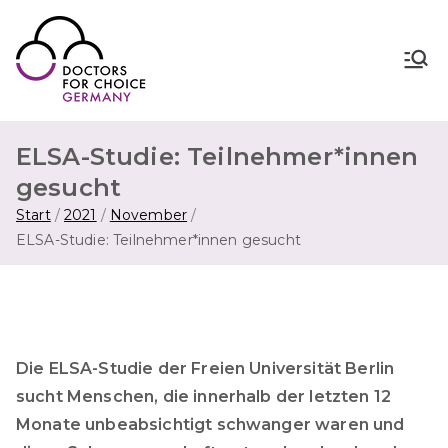
Zum
Inhalt
springen
Doctors for Choice Germany
Wahlfreiheit in Sexualität &
Familienplanung – für sichere Abtreibung
in Deutschland.
ELSA-Studie: Teilnehmer*innen
gesucht
Start
2021
November
ELSA-Studie: Teilnehmer*innen gesucht
Die ELSA-Studie der Freien Universität Berlin
sucht Menschen, die innerhalb der letzten 12
Monate unbeabsichtigt schwanger waren und