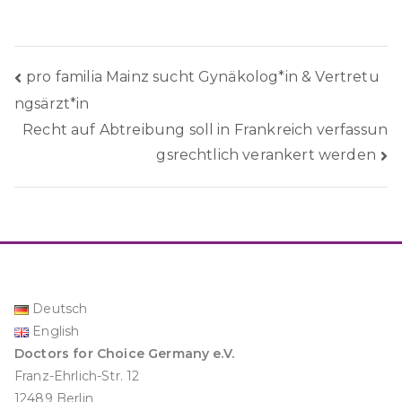
Beitragsnavigation
pro familia Mainz sucht Gynäkolog*in & Vertretu
ngsärzt*in
Recht auf Abtreibung soll in Frankreich verfassun
gsrechtlich verankert werden
Deutsch
English
Doctors for Choice Germany e.V.
Franz-Ehrlich-Str. 12
12489 Berlin