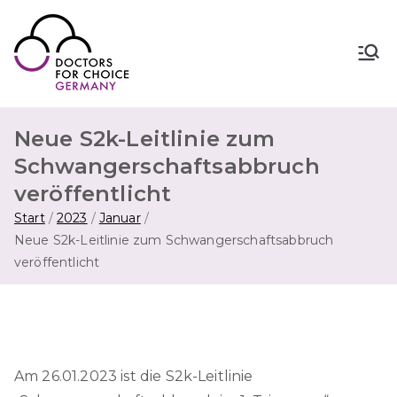
Zum
Inhalt
springen
Doctors for Choice Germany
Wahlfreiheit in Sexualität &
Familienplanung – für sichere Abtreibung
in Deutschland.
Neue S2k-Leitlinie zum
Schwangerschaftsabbruch
veröffentlicht
Start
2023
Januar
Neue S2k-Leitlinie zum Schwangerschaftsabbruch
veröffentlicht
Am 26.01.2023 ist die S2k-Leitlinie