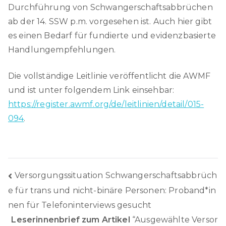
Durchführung von Schwangerschaftsabbrüchen
ab der 14. SSW p.m. vorgesehen ist. Auch hier gibt
es einen Bedarf für fundierte und evidenzbasierte
Handlungempfehlungen.
Die vollständige Leitlinie veröffentlicht die AWMF
und ist unter folgendem Link einsehbar:
https://register.awmf.org/de/leitlinien/detail/015-
094
.
Beitragsnavigation
Versorgungssituation Schwangerschaftsabbrüch
e für trans und nicht-binäre Personen: Proband*in
nen für Telefoninterviews gesucht
Leserinnenbrief zum Artikel
“Ausgewählte Versor