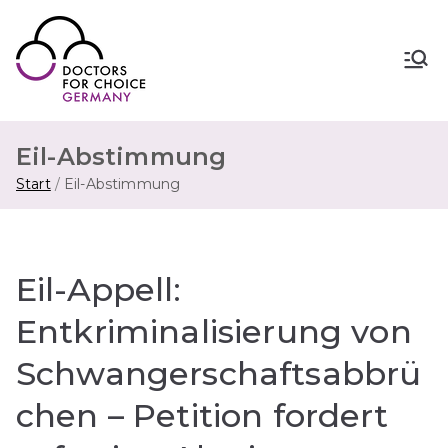
Zum
Inhalt
springen
Doctors for Choice Germany
Wahlfreiheit in Sexualität &
Familienplanung – für sichere Abtreibung
in Deutschland.
Eil-Abstimmung
Start
Eil-Abstimmung
Eil-Appell:
Entkriminalisierung von
Schwangerschaftsabbrü
chen – Petition fordert