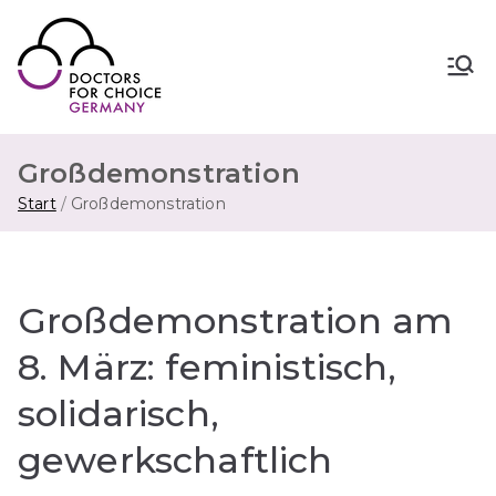
Zum
Inhalt
springen
Doctors for Choice Germany
Wahlfreiheit in Sexualität &
Familienplanung – für sichere Abtreibung
in Deutschland.
Großdemonstration
Start
Großdemonstration
Großdemonstration am
8. März: feministisch,
solidarisch,
gewerkschaftlich