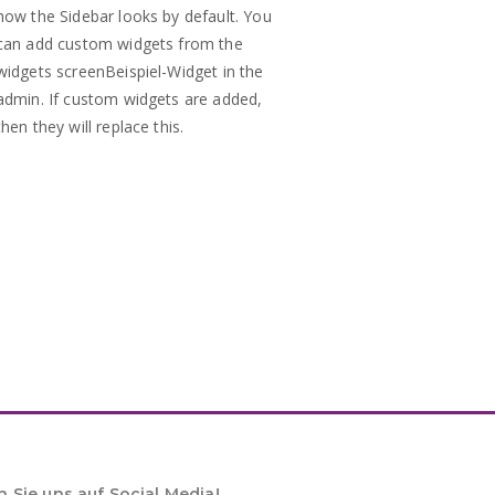
how the Sidebar looks by default. You
can add custom widgets from the
widgets screenBeispiel-Widget in the
admin. If custom widgets are added,
then they will replace this.
n Sie uns auf Social Media!