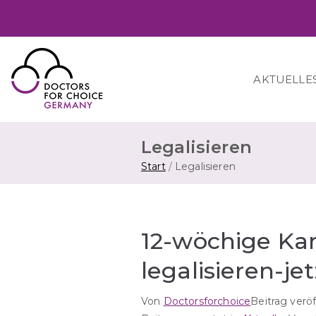
Zum
Inhalt
springen
AKTUELLE
Doctors for Choice Germany
Wahlfreiheit in Sexualität & Familienplanung 
Legalisieren
Start
Legalisieren
12-wöchige K
legalisieren-je
Von
Doctorsforchoice
Beitrag verö