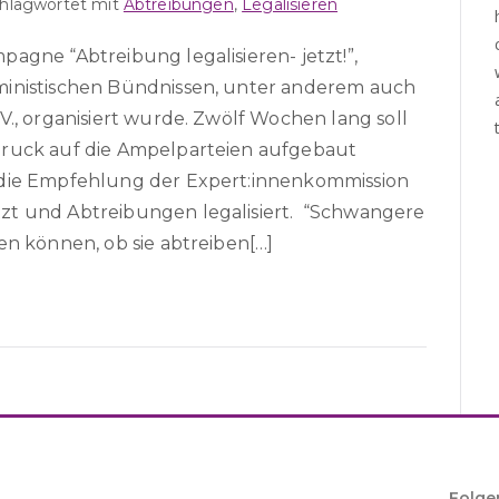
chlagwortet mit
Abtreibungen
,
Legalisieren
agne “Abtreibung legalisieren- jetzt!”,
ministischen Bündnissen, unter anderem auch
V., organisiert wurde. Zwölf Wochen lang soll
Druck auf die Ampelparteien aufgebaut
 die Empfehlung der Expert:innenkommission
zt und Abtreibungen legalisiert. “Schwangere
en können, ob sie abtreiben[…]
Folge