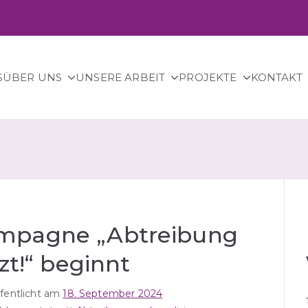
S
ÜBER UNS
UNSERE ARBEIT
PROJEKTE
KONTAKT
– für sichere Abtreibung in Deutschland.
ampagne „Abtreibung
tzt!“ beginnt
ffentlicht am
18. September 2024