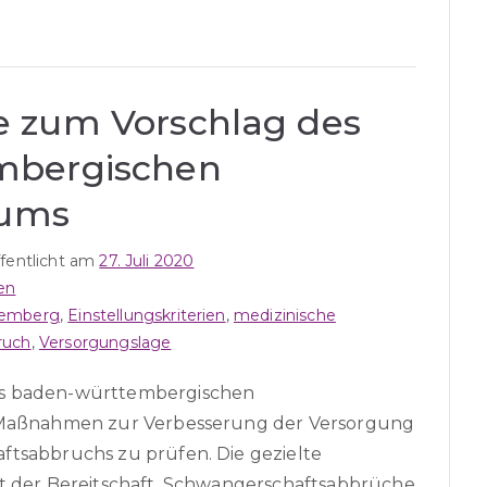
 zum Vorschlag des
mbergischen
iums
ffentlicht am
27. Juli 2020
en
temberg
,
Einstellungskriterien
,
medizinische
ruch
,
Versorgungslage
es baden-württembergischen
e Maßnahmen zur Verbesserung der Versorgung
ftsabbruchs zu prüfen. Die gezielte
it der Bereitschaft, Schwangerschaftsabbrüche