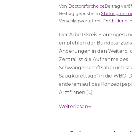
Von
Doctorsforchoice
Beitrag verö
Beitrag gepostet in
Stellungnahm
Verschlagwortet mit
Fortbildung
,
Der Arbeitskreis Frauengesundh
empfehlen der Bundesärztek
Änderungen in den Weiterb
Zentral ist die Aufnahme des 
Schwangerschaftsabbruch sow
Saugkürettage“ in die WBO. D
anderem auf das Konzeptpapi
Ärzt*innen,[…]
Weiterlesen