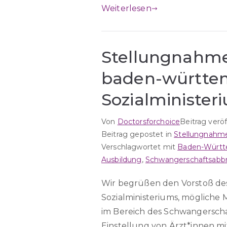
Weiterlesen
Stellungnahme
baden-württe
Sozialminister
Von
Doctorsforchoice
Beitrag verö
Beitrag gepostet in
Stellungnahm
Verschlagwortet mit
Baden-Würt
Ausbildung
,
Schwangerschaftsabb
Wir begrüßen den Vorstoß d
Sozialministeriums, möglich
im Bereich des Schwangerscha
Einstellung von Ärzt*innen m