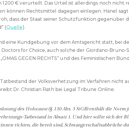
 1200 € verurteilt. Das Urteil ist allerdings noch nicht r
ten können Rechtsmittel dagegen einlegen. Hänel sag
 froh, dass der Staat seiner Schutzfunktion gegenüber
“ (
Quelle
).
nd eine Kundgebung vor dem Amtsgericht statt, bei d
 Doctors for Choice, auch solche der Giordano-Bruno-S
on „OMAS GEGEN RECHTS“ und des Feministischen Bünd
er Tatbestand der Volksverhetzung im Verfahren nich
eibt Dr. Christian Rath bei Legal Tribune Online:
osung des Holocaust (§ 130 Abs. 3 StGB) enthält die Norm 
rhetzungs-Tatbestand in Absatz 1. Und hier sollte sich der B
z:innen richten, die bereit sind, Schwangerschaftsabbrüche d