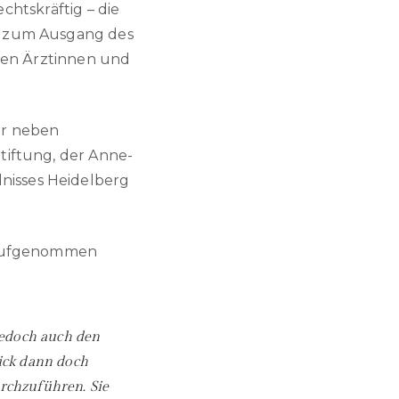
echtskräftig – die
t zum Ausgang des
 den Ärztinnen und
er neben
tiftung, der Anne-
nisses Heidelberg
t aufgenommen
jedoch auch den
lick dann doch
urchzuführen. Sie