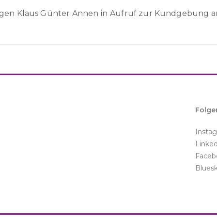
navigation
egen Klaus Günter Annen in
Aufruf zur Kundgebung am 
Folge
Insta
Linke
Faceb
Blues