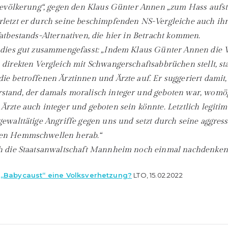
 Bevölkerung“, gegen den Klaus Günter Annen „zum Hass aufsta
rletzt er durch seine beschimpfenden NS-Vergleiche auch i
Tatbestands-Alternativen, die hier in Betracht kommen.
 dies gut zusammengefasst: „Indem Klaus Günter Annen die 
 direkten Vergleich mit Schwangerschaftsabbrüchen stellt, st
ie betroffenen Ärztinnen und Ärzte auf. Er suggeriert damit,
stand, der damals moralisch integer und geboten war, womö
rzte auch integer und geboten sein könnte. Letztlich legitim
gewalttätige Angriffe gegen uns und setzt durch seine aggres
gen Hemmschwellen herab.“
ch die Staatsanwaltschaft Mannheim noch einmal nachdenken
 „Baby­caust“ eine Volks­ver­het­zung?
LTO, 15.02.2022