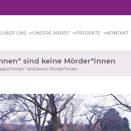
S
ÜBER UNS
UNSERE ARBEIT
PROJEKTE
KONTAKT
– für sichere Abtreibung in Deutschland.
nnen“ sind keine Mörder*innen
särzt*innen“ sind keine Mörder*innen