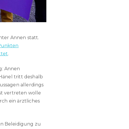
ter Annen statt.
 Punkten
ttet
.
ng: Annen
Hänel tritt deshalb
Aussagen allerdings
st vertreten wolle
rch ein ärztliches
en Beleidigung zu