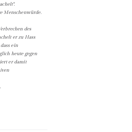
chelt“.
hre Menschenwürde.
Verbrechen des
achelt er zu Hass
 dass ein
glich heute gegen
iert er damit
siven
.