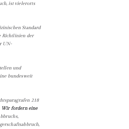
, ist vielerorts
zinischen Standard
 Richtlinien der
er UN-
tellen und
eine bundesweit
chtsparagrafen 218
.
Wir fordern eine
abbruchs,
gerschaftsabbruch,