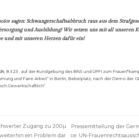
oice sagen: Schwangerschaftsabbruch raus aus dem Strafgese
ersorgung und Ausbildung! Wir setzen uns mit all unseren K
se und mit unseren Herzen dafür ein!
ch
, 8.3.23 , auf der Kundgebung des BfsS und ÜPFI zum Frauen*kam
mmung und Faire Arbeit“ in Berlin, Bebelplatz, nach der Demo der G
isch.Gewerkschaftlich“
navigation
rschwerter Zugang zu 200µ
Pressemitteilung der Germ
ce: UN-Frauenrechtsaussc
t weiterhin ein Problem dar