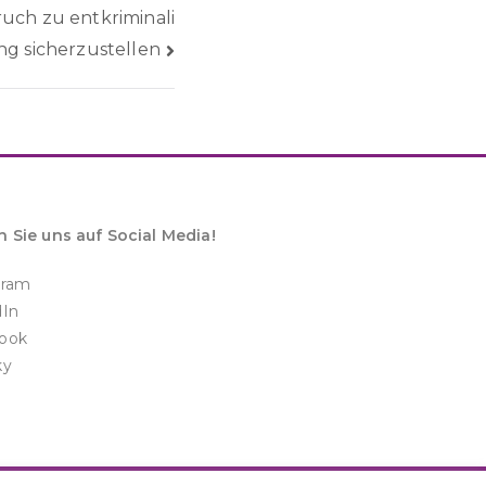
uch zu entkriminali
g sicherzustellen
n Sie uns auf Social Media!
gram
dIn
ook
ky