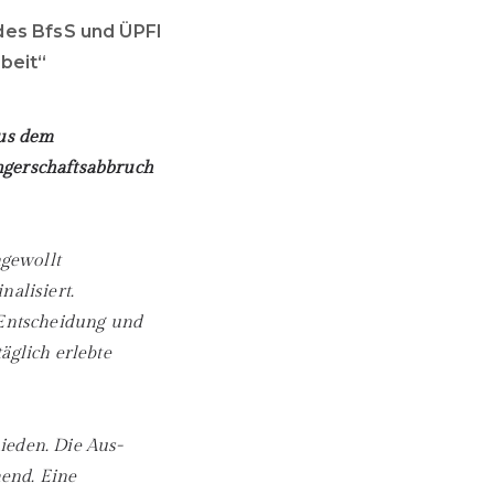
es BfsS und ÜPFI
beit“
us dem
ngerschaftsabbruch
ngewollt
alisiert.
 Entscheidung und
äglich erlebte
ieden. Die Aus-
end. Eine