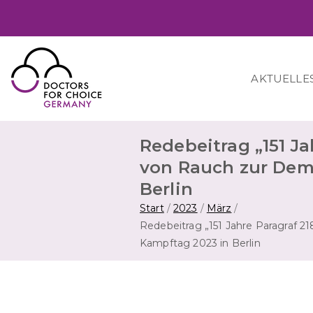
Zum
Inhalt
springen
AKTUELLE
Doctors for Choice Germany
Wahlfreiheit in Sexualität & Familienplanung 
Redebeitrag „151 Jah
von Rauch zur Dem
Berlin
Start
2023
März
Redebeitrag „151 Jahre Paragraf 21
Kampftag 2023 in Berlin