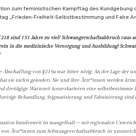
tion zum feministischen Kampftag des Kundgebung d
ag „Frieden-Freiheit-Selbstbestimmung und Faire Ar
218 sind 151 Jahre zu viel!
Schwangerschaftsabbruch raus a
rein in die medizinische Versorgung und Ausbildung! Schwa
ie Abschaffung von §219a war bitter nötig. An der Lage der u
at sie nichts geändert. Sie und ihre Ärzt*innen werden krimin
nd dreitägige Wartezeit konterkarieren eine selbstbestimmte
hzeitige Behandlung. Stigmatisierung und Tabuisierung sind t
uation bundesweit ist mangelhaft – mit regionalen Untersch
 von Ärzt*innen zum Schwangerschaftsabbruch ist unzureich