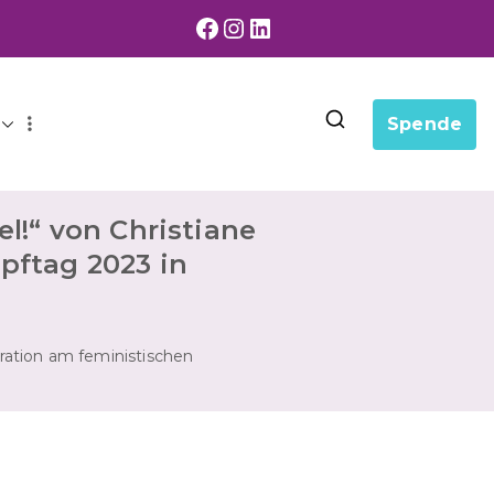
Facebook
Instagram
LinkedIn
Spende
el!“ von Christiane
pftag 2023 in
tration am feministischen