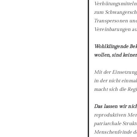
Verhütungsmitteln
zum Schwangerscha
Transpersonen und 
Vereinbarungen au
Wohlklingende Bek
wollen, sind keinen
Mit der Einsetzung
in der nicht einma
macht sich die Reg
Das lassen wir nich
reproduktiven Mens
patriarchale Struk
Menschenfeinde de