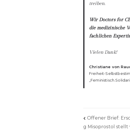
treiben.
Wir Doctors for Ch
die medizinische V
fachlichen Experti
Vielen Dank!
Christiane von Rau
Freiheit-Selbstbesti
„Feministisch.Solidar
Beitrags
Offener Brief: E
g Misoprostol stell