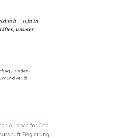
tzbuch – rein in
räften, unserer
pftag „Frieden-
EW und ver.di
an Alliance for Choi
huss ruft Regierung