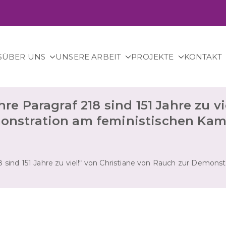
S
ÜBER UNS
UNSERE ARBEIT
PROJEKTE
KONTAKT
– für sichere Abtreibung in Deutschland.
re Paragraf 218 sind 151 Jahre zu vi
onstration am feministischen Kam
8 sind 151 Jahre zu viel!“ von Christiane von Rauch zur Demons