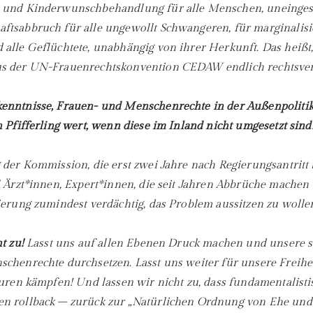
 und Kinderwunschbehandlung für alle Menschen, uneinge
ftsabbruch für alle ungewollt Schwangeren, für marginalisi
alle Geflüchtete, unabhängig von ihrer Herkunft. Das heißt,
s der UN-Frauenrechtskonvention CEDAW endlich rechtsver
enntnisse, Frauen- und Menschenrechte in der Außenpolitik
 Pfifferling wert, wenn diese im Inland nicht umgesetzt sind
 der Kommission, die erst zwei Jahre nach Regierungsantritt
l Ärzt*innen, Expert*innen, die seit Jahren Abbrüche machen 
ierung zumindest verdächtig, das Problem aussitzen zu wolle
t zu!
Lasst uns auf allen Ebenen Druck machen und unsere 
chenrechte durchsetzen. Lasst uns weiter für unsere Freihe
turen kämpfen! Und lassen wir nicht zu, dass fundamentalist
n rollback – zurück zur „Natürlichen Ordnung von Ehe und 