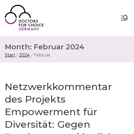
Zum
Inhalt
springen
Doctors for Choice Germany
Wahlfreiheit in Sexualität &
Familienplanung – für sichere Abtreibung
in Deutschland.
Month:
Februar 2024
Start
2024
Februar
Netzwerkkommentar
des Projekts
Empowerment für
Diversität: Gegen