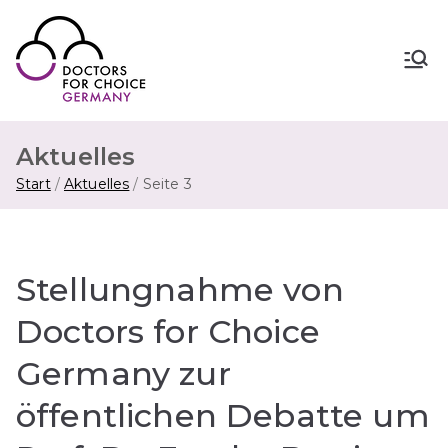
Zum
Inhalt
springen
Doctors for Choice Germany
Wahlfreiheit in Sexualität &
Familienplanung – für sichere Abtreibung
in Deutschland.
Aktuelles
Start
Aktuelles
Seite 3
Stellungnahme von
Doctors for Choice
Germany zur
öffentlichen Debatte um