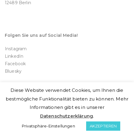
12489 Berlin
Folgen Sie uns auf Social Media!
Instagram
LinkedIn
Facebook
Bluesky
Diese Website verwendet Cookies, um Ihnen die
bestmögliche Funktionalität bieten zu können. Mehr
Informationen gibt es in unserer
Copyright © 2026
Doctors for Choice Germany e.V.
Datenschutzerklärung
.
Franz-Ehrlich-Str. 12, 12489 Berlin, Germany
Kontaktformular
-
Impressum
-
Datenschutzerklärung
Privatsphäre-Einstellungen
AKZEPTIEREN