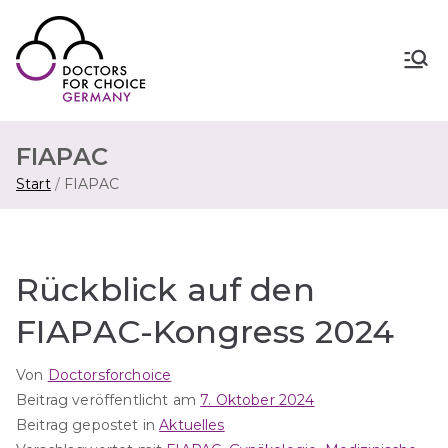
Zum
Inhalt
springen
Doctors for Choice Germany
Wahlfreiheit in Sexualität &
Familienplanung – für sichere Abtreibung
in Deutschland.
FIAPAC
Start
FIAPAC
Rückblick auf den
FIAPAC-Kongress 2024
Von
Doctorsforchoice
Beitrag veröffentlicht am
7. Oktober 2024
Beitrag gepostet in
Aktuelles