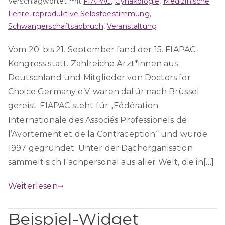
Verschlagwortet mit
FIAPAC
,
Gynäkologie
,
Medizinische
Lehre
,
reproduktive Selbstbestimmung
,
Schwangerschaftsabbruch
,
Veranstaltung
Vom 20. bis 21. September fand der 15. FIAPAC-
Kongress statt. Zahlreiche Ärzt*innen aus
Deutschland und Mitglieder von Doctors for
Choice Germany e.V. waren dafür nach Brüssel
gereist. FIAPAC steht für „Fédération
Internationale des Associés Professionels de
l’Avortement et de la Contraception“ und wurde
1997 gegründet. Unter der Dachorganisation
sammelt sich Fachpersonal aus aller Welt, die in[…]
Weiterlesen
Beispiel-Widget