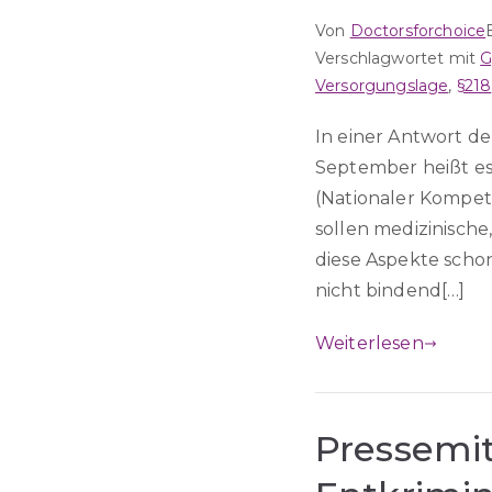
Von
Doctorsforchoice
Verschlagwortet mit
G
Versorgungslage
,
§218
In einer Antwort de
September heißt es
(Nationaler Kompet
sollen medizinische
diese Aspekte scho
nicht bindend[…]
Weiterlesen
Pressemit