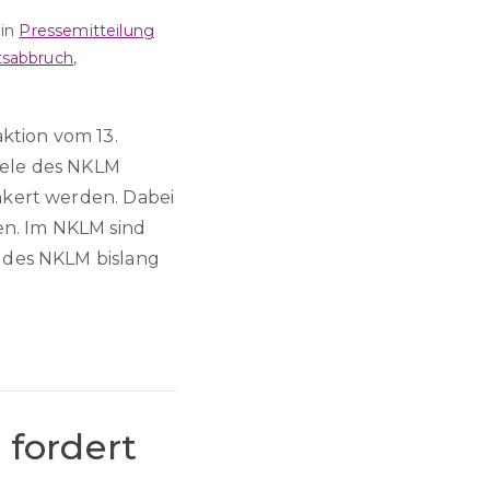
 in
Pressemitteilung
tsabbruch
,
ktion vom 13.
iele des NKLM
nkert werden. Dabei
en. Im NKLM sind
 des NKLM bislang
 fordert