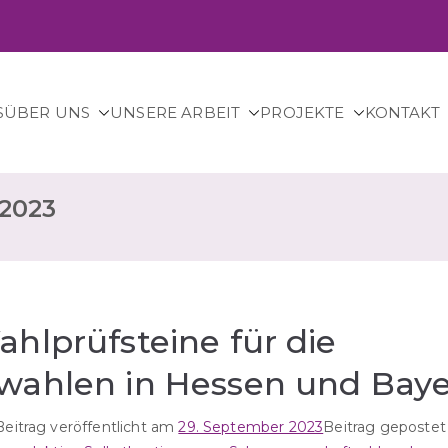
S
ÜBER UNS
UNSERE ARBEIT
PROJEKTE
KONTAKT
– für sichere Abtreibung in Deutschland.
2023
hlprüfsteine für die
wahlen in Hessen und Baye
Beitrag veröffentlicht am
29. September 2023
Beitrag gepostet