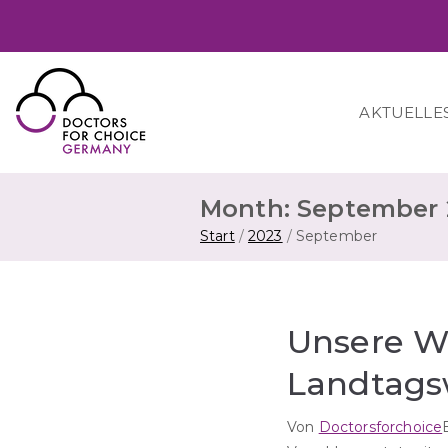
Zum
Inhalt
springen
AKTUELLE
Doctors for Choice Germany
Wahlfreiheit in Sexualität & Familienplanung 
Month:
September 
Start
2023
September
Unsere Wa
Landtags
Von
Doctorsforchoice