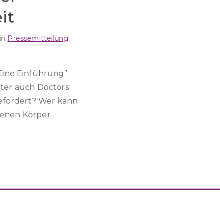
it
 in
Pressemitteilung
Eine Einführung”
unter auch Doctors
gefördert? Wer kann
igenen Körper