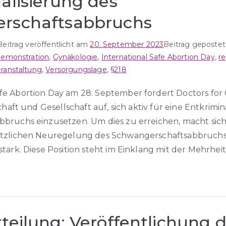
alisierung des
rschaftsabbruchs
Beitrag veröffentlicht am
20. September 2023
Beitrag gepostet
emonstration
,
Gynäkologie
,
International Safe Abortion Day
,
r
ranstaltung
,
Versorgungslage
,
§218
e Abortion Day am 28. September fordert Doctors fo
chaft und Gesellschaft auf, sich aktiv für eine Entkrimin
bruchs einzusetzen. Um dies zu erreichen, macht sich 
etzlichen Neuregelung des Schwangerschaftsabbruchs
tark. Diese Position steht im Einklang mit der Mehrhei
teilung: Veröffentlichung 