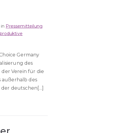
 in
Pressemitteilung
eproduktive
r Choice Germany
alisierung des
der Verein für die
 außerhalb des
t der deutschen[…]
der