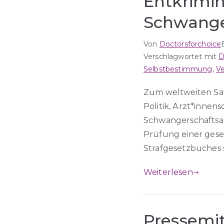
Entkrimin
Schwange
Von
Doctorsforchoice
Verschlagwortet mit
D
Selbstbestimmung
,
Ve
Zum weltweiten Saf
Politik, Ärzt*innens
Schwangerschaftsab
Prüfung einer ges
Strafgesetzbuches s
Weiterlesen
Pressemit