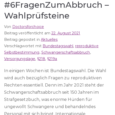
#6FragenZumAbbruch –
Wahlprüfsteine
Von
Doctorsforchoice
Beitrag veröffentlicht am
22. August 2021
Beitrag gepostet in
Aktuelles
Verschlagwortet mit
Bundestagswahl
,
reproduktive
Selbstbestimmung
,
Schwangerschaftsabbruch
,
Versorgungslage
,
§218
,
§219a
In einigen Wochen ist Bundestagswahl. Die Wahl
wird auch bezüglich Fragen zu reproduktiven
Rechten essentiell. Denn im Jahr 2021 steht der
Schwangerschaftsabbruch seit 150 Jahren im
Strafgesetzbuch, was enorme Hürden für
ungewollt Schwangere und behandelndes
Personal mit sich bringt. Internationale