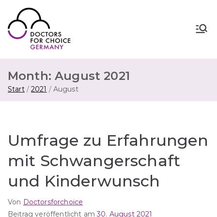
Zum
Inhalt
springen
Doctors for Choice Germany
Wahlfreiheit in Sexualität &
Familienplanung – für sichere Abtreibung
in Deutschland.
Month:
August 2021
Start
2021
August
Umfrage zu Erfahrungen
mit Schwangerschaft
und Kinderwunsch
Von
Doctorsforchoice
Beitrag veröffentlicht am
30. August 2021