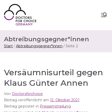
Zum
Inhalt
springen
Doctors for Choice Germany
Wahlfreiheit in Sexualität &
Familienplanung – für sichere Abtreibung
in Deutschland.
Abtreibungsgegner*innen
Start
Abtreibungsgegner*innen
Seite 2
Versäumnisurteil gegen
Klaus Günter Annen
Von
Doctorsforchoice
Beitrag veröffentlicht am
12. Oktober 2021
Beitrag gepostet in
Pressemitteilung